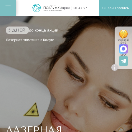
Онлайн-запись
8(800)101-47-27
5 ДНЕЙ.
до конца акции
Лазерная эпиляция в Калуге
закрытый
клуб
MAX
i
ЛАЗЕРНАЯ