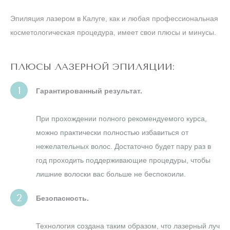
конца акции
Эпиляция лазером в Калуге, как и любая профессиональная
косметологическая процедура, имеет свои плюсы и минусы.
ЛАЗЕРЕ
АЛЕКСАНДРИТОВОМ
ТЕЛО" НА
ЭПИЛЯЦИЯ "ВСЕ
АКЦИЯ! ЛАЗЕРНАЯ
ПЛЮСЫ ЛАЗЕРНОЙ ЭПИЛЯЦИИ:
Гарантированный результат.
ПОПУЛЯРНОЕ
При прохождении полного рекомендуемого курса,
ШЕЯ
И
ЛИЦО
можно практически полностью избавиться от
нежелательных волос. Достаточно будет пару раз в
год проходить поддерживающие процедуры, чтобы
РУКИ
лишние волоски вас больше не беспокоили.
ТУЛОВИЩЕ
Безопасность.
БИКИНИ
Технология создана таким образом, что лазерный луч
НОГИ