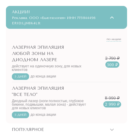
АКЦИИ!
Реклама. ООО «Бьютилогия» ИНН 7751144496
ERID:LjN8K4L1t
ПО АКЦИИ
ЛАЗЕРНАЯ ЭПИЛЯЦИЯ
ЛЮБОЙ ЗОНЫ НА
2 790 ₽
ДИОДНОМ ЛАЗЕРЕ
500 ₽
действует на одиночную зону, для новых
клиентов
до конца акции
5 ДНЕЙ
ЛАЗЕРНАЯ ЭПИЛЯЦИЯ
"ВСЕ ТЕЛО"
11 990 ₽
Диодный лазер (ноги полностью, глубокое
2 990 ₽
бикини, подмышки, малая зона) - действует
для новых клиентов
до конца акции
5 ДНЕЙ
ПОПУЛЯРНОЕ