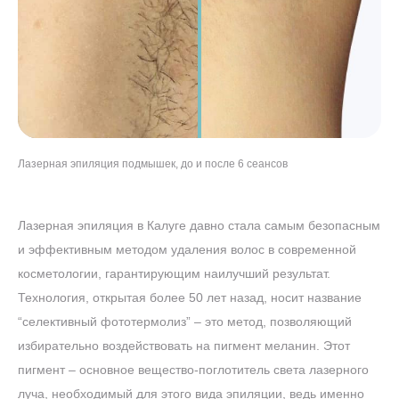
Лазерная эпиляция подмышек, до и после 6 сеансов
Лазерная эпиляция ног, до и после 8 сеансов
Лазерная эпиляция бикини, до и после 5 сеансов
Лазерная эпиляция лица, до и после 7 сеансов
Лазерная эпиляция в Калуге давно стала самым безопасным
и эффективным методом удаления волос в современной
косметологии, гарантирующим наилучший результат.
Технология, открытая более 50 лет назад, носит название
“селективный фототермолиз” – это метод, позволяющий
избирательно воздействовать на пигмент меланин. Этот
пигмент – основное вещество-поглотитель света лазерного
луча, необходимый для этого вида эпиляции, ведь именно